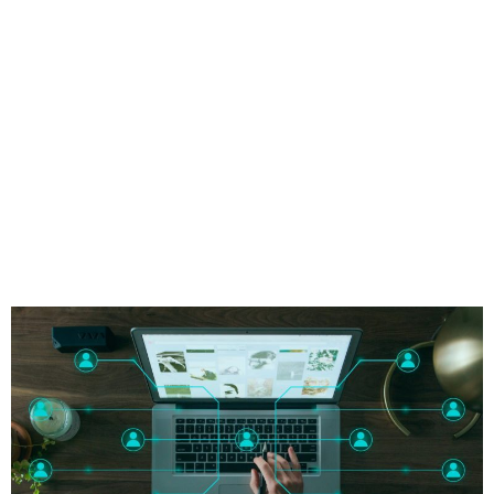
Personal
Marketing
IT
Einkauf
Arbeitnehmerdatenschutz
Internationalen Datentransfer
Gesundheitsdatenschutz
Datenschutz der evangelischen Kirche